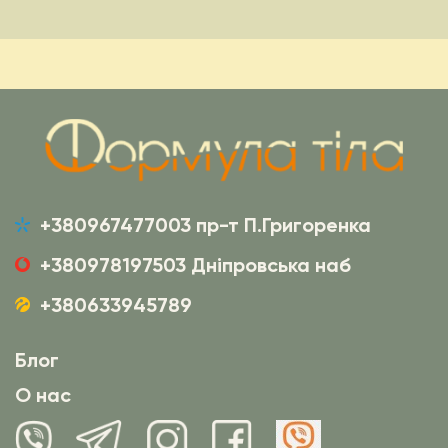
+380967477003 пр-т П.Григоренка
+380978197503 Дніпровська наб
+380633945789
Блог
О нас