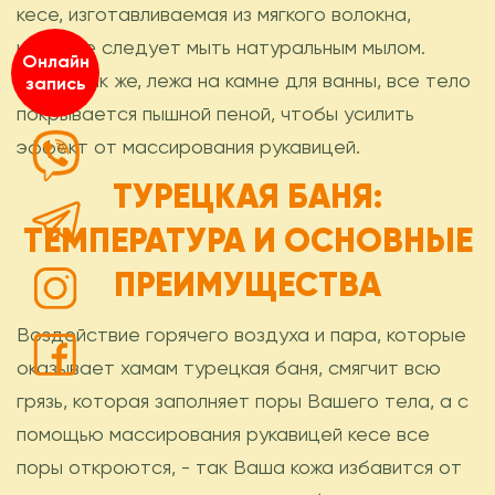
кесе, изготавливаемая из мягкого волокна,
которое следует мыть натуральным мылом.
Онлайн
Точно так же, лежа на камне для ванны, все тело
запись
покрывается пышной пеной, чтобы усилить
эффект от массирования рукавицей.
ТУРЕЦКАЯ БАНЯ:
ТЕМПЕРАТУРА И ОСНОВНЫЕ
ПРЕИМУЩЕСТВА
Воздействие горячего воздуха и пара, которые
оказывает хамам турецкая баня, смягчит всю
грязь, которая заполняет поры Вашего тела, а с
помощью массирования рукавицей кесе все
поры откроются, - так Ваша кожа избавится от