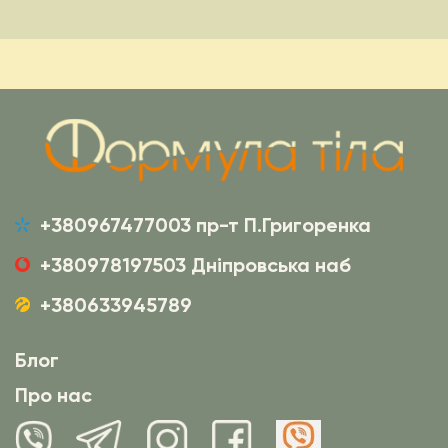
+380967477003 пр-т П.Григоренка
+380978197503 Дніпровська наб
+380633945789
Блог
Про нас