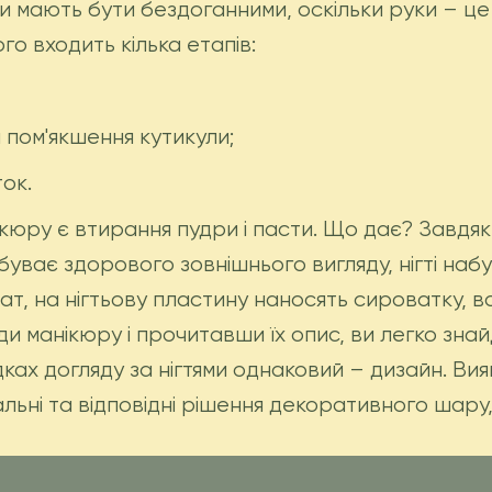
и мають бути бездоганними, оскільки руки – це 
о входить кілька етапів:
ом'якшення кутикули;
ок.
юру є втирання пудри і пасти. Що дає? Завдяки
буває здорового зовнішнього вигляду, нігті наб
ат, на нігтьову пластину наносять сироватку, во
ди манікюру і прочитавши їх опис, ви легко зна
дках догляду за нігтями однаковий – дизайн. Ви
льні та відповідні рішення декоративного шару, 