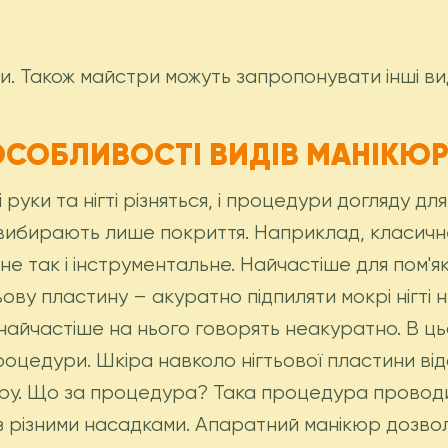
и. Також майстри можуть запропонувати інші в
ОСОБЛИВОСТІ ВИДІВ МАНІКЮР
хні руки та нігті різняться, і процедури догляду д
ші вибирають лише покриття. Наприклад, класичн
не так і інструментальне. Найчастіше для пом'
ву пластину – акуратно підпиляти мокрі нігті 
айчастіше на нього говорять неакуратно. В ць
цедури. Шкіра навколо нігтьової пластини від
ру. Що за процедура? Така процедура проводи
різними насадками. Апаратний манікюр дозволя