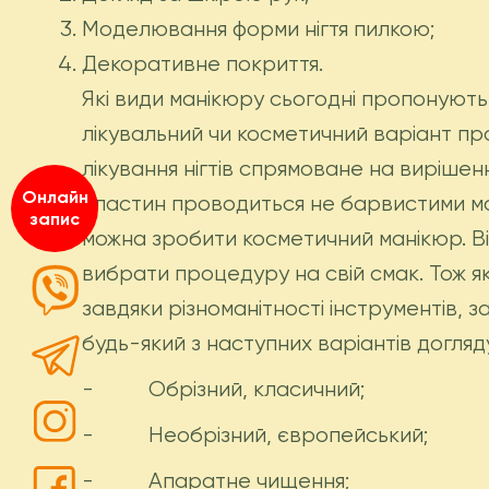
Моделювання форми нігтя пилкою;
Декоративне покриття.
Які види манікюру сьогодні пропонують
лікувальний чи косметичний варіант пр
лікування нігтів спрямоване на вирішен
Онлайн
пластин проводиться не барвистими ма
запис
можна зробити косметичний манікюр. Ві
вибрати процедуру на свій смак. Тож я
завдяки різноманітності інструментів, 
будь-який з наступних варіантів догляд
- Обрізний, класичний;
- Необрізний, європейський;
- Апаратне чищення;