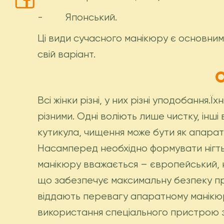
- Японський.
Ці види сучасного манікюру є основним
свій варіант.
Всі жінки різні, у них різні уподобання.Ї
різними. Одні воліють лише чистку, ін
кутикула, чищення може бути як апарат
Насамперед необхідно формувати нігтьо
манікюру вважається – європейський, н
що забезпечує максимальну безпеку про
віддають перевагу апаратному манікю
використання спеціального пристрою з 