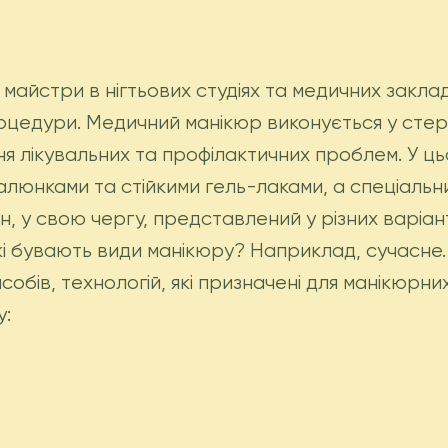
 майстри в нігтьових студіях та медичних закла
оцедури. Медичний манікюр виконується у стер
ня лікувальних та профілактичних проблем. У ць
люнками та стійкими гель-лаками, а спеціальн
н, у свою чергу, представлений у різних варіан
кі бувають види манікюру? Наприклад, сучасне
засобів, технологій, які призначені для манікю
у: