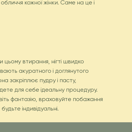
обличчя кожної жінки. Саме на це і
 цьому втирання, нігті швидко
увають акуратного і доглянутого
на закріплює пудру і пасту,
йдете для себе ідеальну процедуру.
явіть фантазію, враховуйте побажання
будьте індивідуальні.