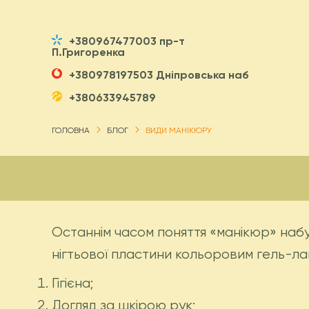
+380967477003 пр-т
П.Григоренка
+380978197503 Дніпровська наб
+380633945789
ГОЛОВНА
БЛОГ
ВИДИ МАНІКЮРУ
Останнім часом поняття «манікюр» набу
нігтьової пластини кольоровим гель-л
Гігієна;
Догляд за шкірою рук;