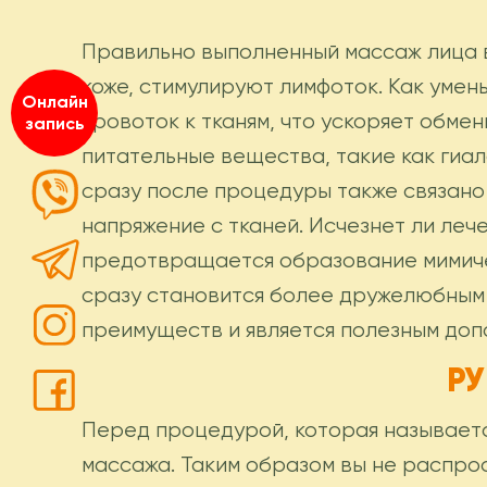
Правильно выполненный массаж лица в
коже, стимулируют лимфоток. Как умен
Онлайн
кровоток к тканям, что ускоряет обме
запись
питательные вещества, такие как гиа
сразу после процедуры также связано
напряжение с тканей. Исчезнет ли ле
предотвращается образование мимиче
сразу становится более дружелюбным 
преимуществ и является полезным допо
Р
Перед процедурой, которая называетс
массажа. Таким образом вы не распро