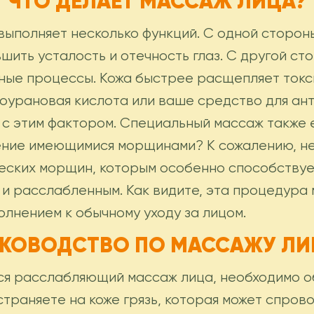
ЧТО ДЕЛАЕТ МАССАЖ ЛИЦА?
ыполняет несколько функций. С одной стороны
ьшить усталость и отечность глаз. С другой с
нные процессы. Кожа быстрее расщепляет токс
лоурановая кислота или ваше средство для ант
 с этим фактором. Специальный массаж также
чение имеющимися морщинами? К сожалению, не
ских морщин, которым особенно способствует
и расслабленным. Как видите, эта процедура 
лнением к обычному уходу за лицом.
УКОВОДСТВО ПО МАССАЖУ ЛИ
я расслабляющий массаж лица, необходимо об
страняете на коже грязь, которая может спров