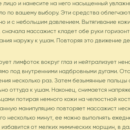
е лицо и нанесите на него насыщенный увлаж
о по вашему выбору. Эти средства облегчают
о и с небольшим давлением. Вытягивание кожи
, сначала массажист кладет обе руки горизонт
ния наружу к ушам. Повторяя это движение дес
ует лимфоток вокруг глаз и нейтрализует не
ямо под внутренними надбровными дугами. От
ения несколько раз. Затем безымянные пальцы 
льно оттуда к ушам. Наконец, снимается напря
цами потирая немного кожи на челюстной кост
 Данную манипуляцию повторяет массажист нес
го несколько минут, ее можно выполнять ежед
, избавится от мелких мимических морщин, в 