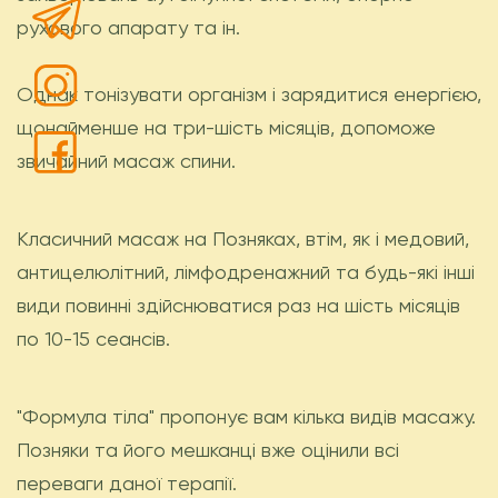
рухового апарату та ін.
Однак тонізувати організм і зарядитися енергією,
щонайменше на три-шість місяців, допоможе
звичайний масаж спини.
Класичний масаж на Позняках, втім, як і медовий,
антицелюлітний, лімфодренажний та будь-які інші
види повинні здійснюватися раз на шість місяців
по 10-15 сеансів.
"Формула тіла" пропонує вам кілька видів масажу.
Позняки та його мешканці вже оцінили всі
переваги даної терапії.