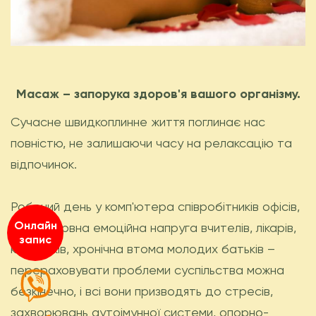
Масаж – запорука здоров'я вашого організму.
Сучасне швидкоплинне життя поглинає нас
повністю, не залишаючи часу на релаксацію та
відпочинок.
Робочий день у комп'ютера співробітників офісів,
Онлайн
безперервна емоційна напруга вчителів, лікарів,
запис
керівників, хронічна втома молодих батьків –
перераховувати проблеми суспільства можна
безкінечно, і всі вони призводять до стресів,
захворювань аутоімунної системи, опорно-