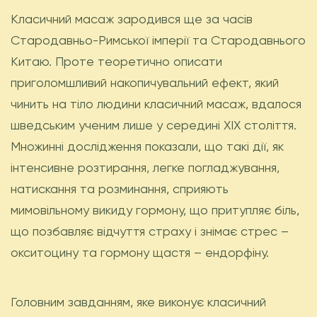
Класичний масаж зародився ще за часів
Стародавньо-Римської імперії та Стародавнього
Китаю. Проте теоретично описати
приголомшливий накопичувальний ефект, який
чинить на тіло людини класичний масаж, вдалося
шведським ученим лише у середині ХІХ століття.
Множинні дослідження показали, що такі дії, як
інтенсивне розтирання, легке погладжування,
натискання та розминання, сприяють
мимовільному викиду гормону, що притупляє біль,
що позбавляє відчуття страху і знімає стрес –
окситоцину та гормону щастя – ендорфіну.
Головним завданням, яке виконує класичний