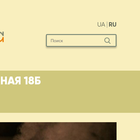
RU
UA
НАЯ 18Б