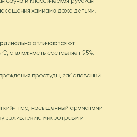
я сауна и классическая русская
 посещения хаммама даже детьми,
ардинально отличаются от
 C, а влажность составляет 95%.
упреждения простуды, заболеваний
ягкий» пар, насыщенный ароматами
му заживлению микротравм и