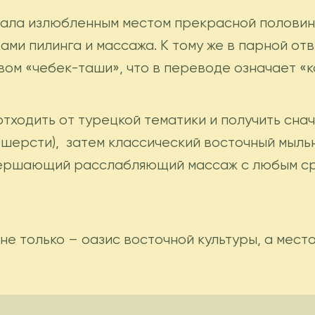
стала излюбленным местом прекрасной полови
ами пилинга и массажа. К тому же в парной от
ом «чебек-таши», что в переводе означает «к
 отходить от турецкой тематики и получить сн
шерсти), затем классический восточный мыльн
вершающий расслабляющий массаж с любым сре
 не только – оазис восточной культуры, а мес