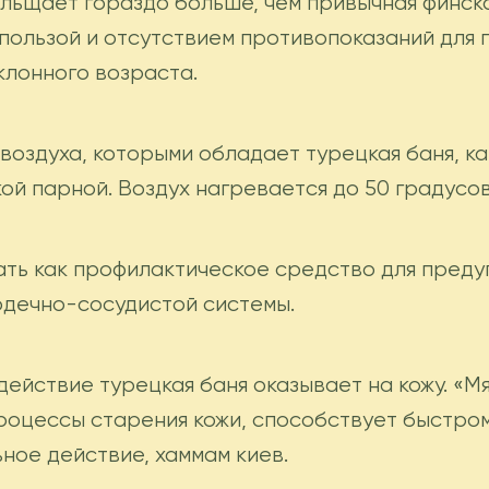
льщает гораздо больше, чем привычная финска
 пользой и отсутствием противопоказаний для
лонного возраста.
воздуха, которыми обладает турецкая баня, к
й парной. Воздух нагревается до 50 градусов
ать как профилактическое средство для пред
рдечно-сосудистой системы.
ействие турецкая баня оказывает на кожу. «М
роцессы старения кожи, способствует быстро
ное действие, хаммам киев.