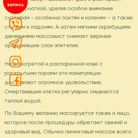
запись
тело перчаткой, уделяя особое внимание
суставам - особенно локтям и коленям – а также
ступням и ладоням. А затем мягкими скребущими
движениями массажист снимает верхние
ороговевшие слои эпителия.
На разогретой и распаренной коже с
раскрытыми порами эти манипуляции
доставляют огромное удовольствие.
Омертвевшие клетки регулярно смываются
теплой водой.
По Вашему желанию массируется также и лицо,
которое после процедуры обретает свежий и
здоровый вид. Обычно пилинговый массаж всего