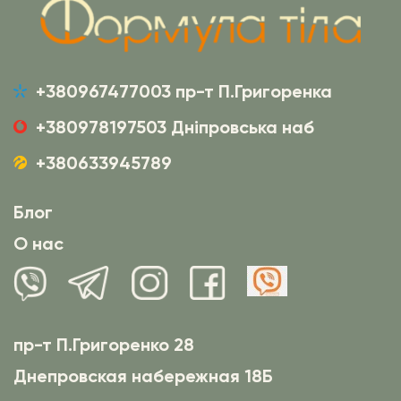
+380967477003 пр-т П.Григоренка
+380978197503 Дніпровська наб
+380633945789
Блог
О нас
пр-т П.Григоренко 28
Днепровская набережная 18Б