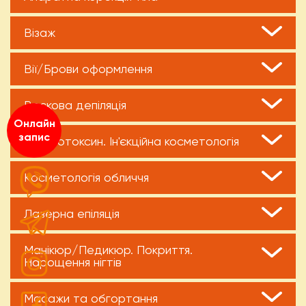
Візаж
Вії/Брови оформлення
Воскова депіляція
Онлайн
запис
Ботулотоксин. Ін'єкційна косметологія
Косметологія обличчя
Лазерна епіляція
Манікюр/Педикюр. Покриття.
Нарощення нігтів
Масажи та обгортання