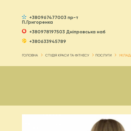
+380967477003 пр-т
П.Григоренка
+380978197503 Дніпровська наб
+380633945789
ГОЛОВНА
СТУДІЯ КРАСИ ТА ФІТНЕСУ
ПОСЛУГИ
УКЛАД