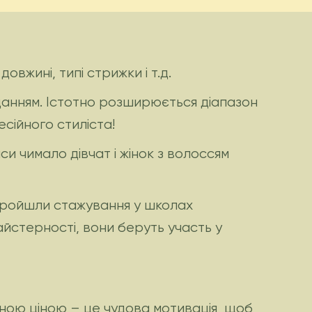
овжині, типі стрижки і т.д.
данням. Істотно розширюється діапазон
сійного стиліста!
и чимало дівчат і жінок з волоссям
 пройшли стажування у школах
айстерності, вони беруть участь у
пною ціною – це чудова мотивація, щоб