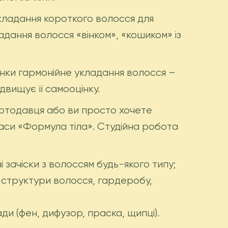
укладання короткого волосся для
адання волосся «вінком», «кошиком» із
інки гармонійне укладання волосся –
двищує її самооцінку.
ботодавця або ви просто хочете
аси «Формула тіла». Студійна робота
 зачіски з волоссям будь-якого типу;
а структури волосся, гардеробу,
ди (фен, дифузор, праска, щипці).