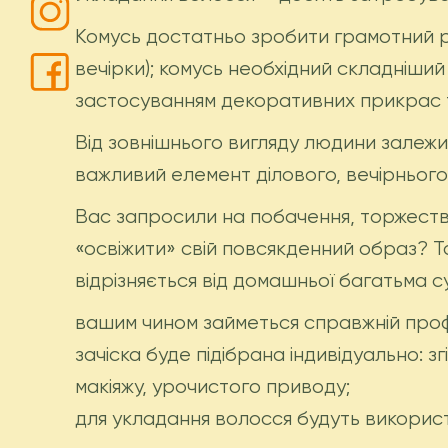
Комусь достатньо зробити грамотний ро
вечірки); комусь необхідний складніший
застосуванням декоративних прикрас т
Від зовнішнього вигляду людини залежи
важливий елемент ділового, вечірнього о
Вас запросили на побачення, торжеств
«освіжити» свій повсякденний образ? Т
відрізняється від домашньої багатьма 
вашим чином займеться справжній профес
зачіска буде підібрана індивідуально: 
макіяжу, урочистого приводу;
для укладання волосся будуть використа