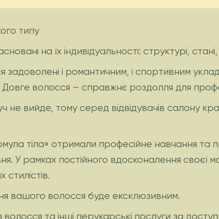
ого типу
новані на їх індивідуальності: структурі, стані, д
я задоволені і романтичним, і спортивним укла
 Довге волосся – справжнє роздолля для профе
 не вийде, тому серед відвідувачів салону крас
ормула тіла» отримали професійне навчання та
ня. У рамках постійного вдосконалення своєї м
 стилістів.
ння вашого волосся буде ексклюзивним.
волосся та інші перукарські послуги за досту