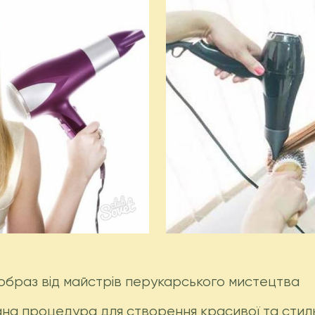
образ від майстрів перукарського мистецтва
на процедура для створення красивої та стильн