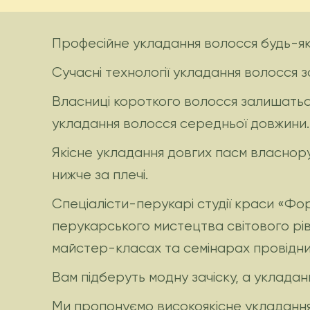
Професійне укладання волосся будь-як
Сучасні технології укладання волосся зас
Власниці короткого волосся залишатьс
укладання волосся середньої довжини.
Якісне укладання довгих пасм власноруч
нижче за плечі.
Спеціалісти-перукарі студії краси «Ф
перукарського мистецтва світового рів
майстер-класах та семінарах провідних
Вам підберуть модну зачіску, а уклада
Ми пропонуємо високоякісне укладання 