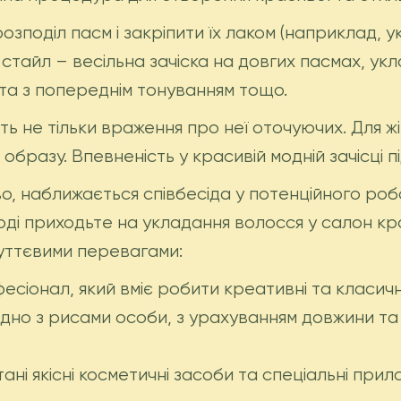
зподіл пасм і закріпити їх лаком (наприклад, 
 стайл – весільна зачіска на довгих пасмах, укл
а з попереднім тонуванням тощо.
ть не тільки враження про неї оточуючих. Для ж
бразу. Впевненість у красивій модній зачісці пі
о, наближається співбесіда у потенційного ро
оді приходьте на укладання волосся у салон кр
суттєвими перевагами:
іонал, який вміє робити креативні та класичні
згідно з рисами особи, з урахуванням довжини т
ні якісні косметичні засоби та спеціальні прила