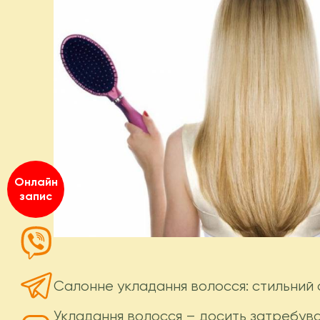
Онлайн
запис
Салонне укладання волосся: стильний 
Укладання волосся – досить затребува