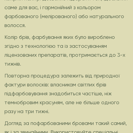
саме для вас, і гармонійний з кольором
фарбованого (мелірованого) або натурального
волосся.
Колір брів, фарбування яких було вироблено
згідно з технологією та із застосуванням
ліцензованих препаратів, протримається до 3-х
тижнів.
Повторна процедура залежить від природної
фактури волосків: власникам світлих брів
підфарбовування знадобиться частіше, ніж
темнобровим красуням, але не більше одного
разу на три тижні.
Догляд за пофарбованими бровами такий самий,
як і за звичайними. Використовуйте спеціальні