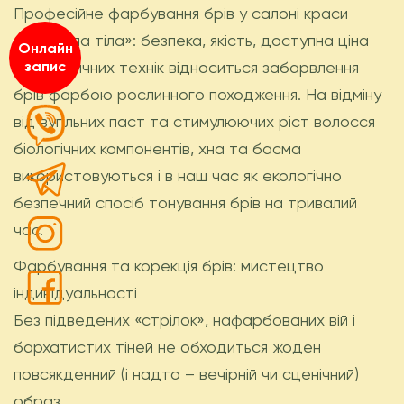
Професійне фарбування брів у салоні краси
«Формула тіла»: безпека, якість, доступна ціна
Онлайн
До класичних технік відноситься забарвлення
запис
брів фарбою рослинного походження. На відміну
від вугільних паст та стимулюючих ріст волосся
біологічних компонентів, хна та басма
використовуються і в наш час як екологічно
безпечний спосіб тонування брів на тривалий
час.
Фарбування та корекція брів: мистецтво
індивідуальності
Без підведених «стрілок», нафарбованих вій і
бархатистих тіней не обходиться жоден
повсякденний (і надто – вечірній чи сценічний)
образ.