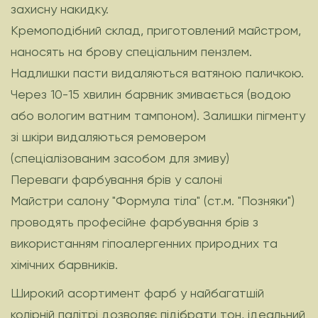
захисну накидку.
Кремоподібний склад, приготовлений майстром,
наносять на брову спеціальним пензлем.
Надлишки пасти видаляються ватяною паличкою.
Через 10-15 хвилин барвник змивається (водою
або вологим ватним тампоном). Залишки пігменту
зі шкіри видаляються ремовером
(спеціалізованим засобом для змиву)
Переваги фарбування брів у салоні
Майстри салону "Формула тіла" (ст.м. "Позняки")
проводять професійне фарбування брів з
використанням гіпоалергенних природних та
хімічних барвників.
Широкий асортимент фарб у найбагатшій
колірній палітрі дозволяє підібрати тон, ідеальний