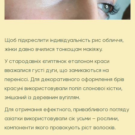
Щоб підкреслити індивідуальність рис обличчя,
жінки давно вчилися тонкощам макіяжу.
У стародавніх єгиптянок еталоном краси
вважалися густі дуги, що замикаються на
переніссі. Для декоративного оформлення брів
красуні використовували попіл слонової кістки,
змішаний із деревним вугіллям.
Для отримання ефектного, привабливого погляду
азіатки використовували сік усьми – рослини,
компоненти якого провокують ріст волосків.