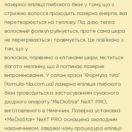
лазерної епіляції глибокого бікіні у тому, що з
стрижню волосся проходить лазерна енергія, яка
перетворюється на теплову. Під дією тепла
волосяний фолікул руйнується, проте сама шкіра
не перегрівається і травмується. Це пов'язано з
тим, що у
волосках, порівняно із клітинами шкіри, міститься
багато меланіну, що й поглинає лазерне
випромінювання. У салоні краси "Формула тіла"
(formula-tila.com.ua) лазерна епіляція глибокого
бікіні проводиться із застосуванням сучасного
діодного апарату "MeDioStar" NеXT PRO,
виготовленого в Німеччині. Лазерна установка
«MeDioStar» NеXT PRO оснащена охолодним
наконечником, завдяки чому процедура епіляції