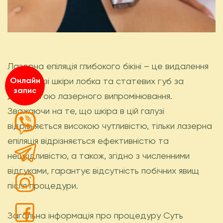
Лазерна епіляція глибокого бікіні – це видалення
волосся зі шкіри лобка та статевих губ за
Онлайн
запис
допомогою лазерного випромінювання.
Зважаючи на те, що шкіра в цій галузі
відрізняється високою чутливістю, тільки лазерна
епіляція відрізняється ефективністю та
нешкідливістю, а також, згідно з численними
відгуками, гарантує відсутність побічних явищ
після процедури.
Загальна інформація про процедуру Суть