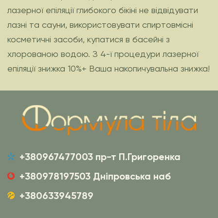
лазерної епіляції глибокого бікіні не відвідувати
лазні та сауни, використовувати спиртовмісні
косметичні засоби, купатися в басейні з
хлорованою водою. З 4-ї процедури лазерної
епіляції знижка 10%+ Ваша накопичувальна знижка!
+380967477003 пр-т П.Григоренка
+380978197503 Дніпровська наб
+380633945789