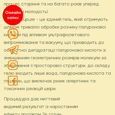
процес старіння та на багато років уперед
зберегти молодість!
Онлайн
запис
Гель Hyalupure - це єдиний гель, який отримують
шляхом тривалої обробки розчину гіалуронової
кислоти під впливом ультрафіолетового
випромінювання та вакууму, що призводить до
оборотної дегідратації гіалуронової кислоти зі
зменшенням геометричних розмірів молекули за
збереження її просторової структури. до складу
гелю входить лише вода, гіалуронова кислота та
гліцерин, що виключає ризик алергічних та
токсичних реакцій шкіри.
Процедура дає миттєвий
видимий результат із наростанням
ефекту протягом 24 годин