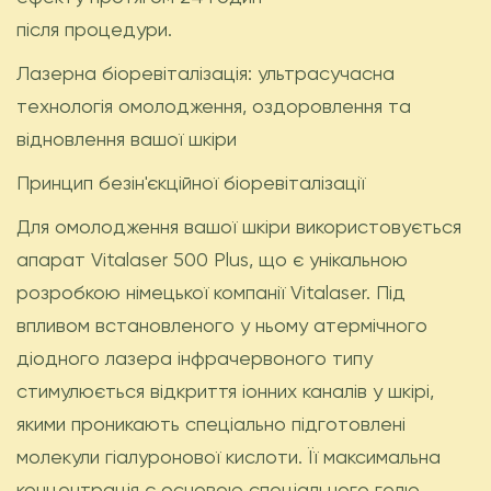
після процедури.
Лазерна біоревіталізація: ультрасучасна
технологія омолодження, оздоровлення та
відновлення вашої шкіри
Принцип безін'єкційної біоревіталізації
Для омолодження вашої шкіри використовується
апарат Vitalaser 500 Plus, що є унікальною
розробкою німецької компанії Vitalaser. Під
впливом встановленого у ньому атермічного
діодного лазера інфрачервоного типу
стимулюється відкриття іонних каналів у шкірі,
якими проникають спеціально підготовлені
молекули гіалуронової кислоти. Її максимальна
концентрація є основою спеціального гелю