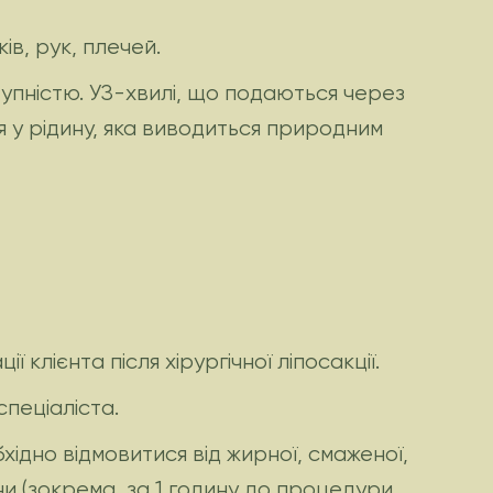
ів, рук, плечей.
тупністю. УЗ-хвилі, що подаються через
я у рідину, яка виводиться природним
клієнта після хірургічної ліпосакції.
пеціаліста.
хідно відмовитися від жирної, смаженої,
и (зокрема, за 1 годину до процедури