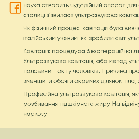
наука створить чудодійний апарат для 
столиці з'явилася ультразвукова кавіта
Як фізичний процес, кавітація була вив
італійським ученим, які зробили світ ул
Кавітація: процедура безопераційної ліп
Ультразвукова кавітація, або метод уль
половини, так і у чоловіків. Причина п
зменшити обсяги окремих ділянок тіла,
Професійна ультразвукова кавітація, як
розбивання підшкірного жиру. На відміну
наркозу.