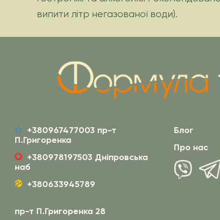
випити літр негазованої води).
+380967477003 пр-т
Блог
П.Григоренка
Про нас
+380978197503 Дніпровська
наб
+380633945789
пр-т П.Григоренка 28