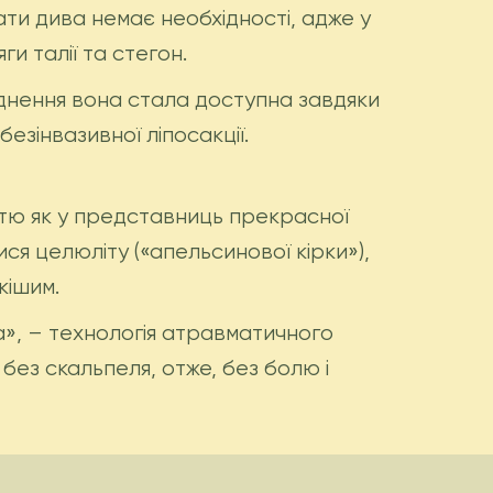
ати дива немає необхідності, адже у
и талії та стегон.
худнення вона стала доступна завдяки
езінвазивної ліпосакції.
істю як у представниць прекрасної
ся целюліту («апельсинової кірки»),
кішим.
ла», – технологія атравматичного
 без скальпеля, отже, без болю і