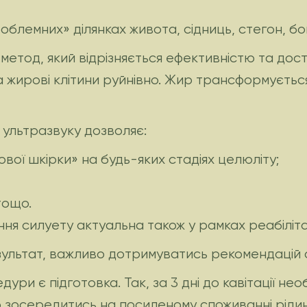
блемних» ділянках живота, сідниць, стегон, бок
метод, який відрізняється ефективністю та дос
а жирові клітини руйнівно. Жир трансформуєтьс
м ультразвуку дозволяє:
ої шкірки» на будь-яких стадіях целюліту;
тощо.
 силуету актуальна також у рамках реабілітації 
зультат, важливо дотримуватись рекомендацій с
и є підготовка. Так, за 3 дні до кавітації необ
о зосередитись на посиленому споживанні рідин