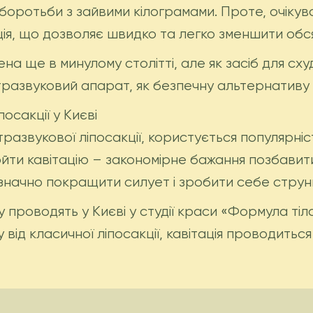
боротьби з зайвими кілограмами. Проте, очікув
ція, що дозволяє швидко та легко зменшити обсяг
чена ще в минулому столітті, але як засіб для с
ьтразвуковий апарат, як безпечну альтернативу б
осакції у Києві
тразвукової ліпосакції, користується популярн
ройти кавітацію – закономірне бажання позбавити
 значно покращити силует і зробити себе струн
у проводять у Києві у студії краси «Формула ті
 від класичної ліпосакції, кавітація проводиться