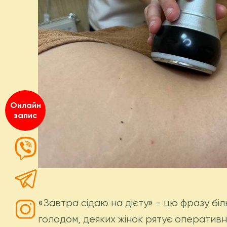
Онлайн
запис
«Завтра сідаю на дієту» - цю фразу біл
голодом, деяких жінок рятує оперативна