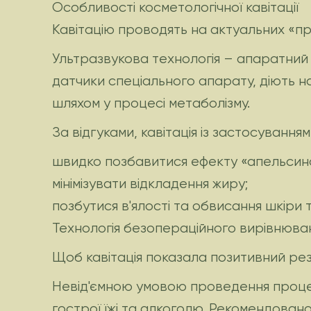
Особливості косметологічної кавітації
Кавітацію проводять на актуальних «про
Ультразвукова технологія – апаратний 
датчики спеціального апарату, діють н
шляхом у процесі метаболізму.
За відгуками, кавітація із застосування
швидко позбавитися ефекту «апельсинов
мінімізувати відкладення жиру;
позбутися в'ялості та обвисання шкіри 
Технологія безопераційного вирівнювання
Щоб кавітація показала позитивний ре
Невід'ємною умовою проведення процедур
гострої їжі та алкоголю. Рекомендован