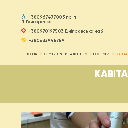
+380967477003 пр-т
П.Григоренка
+380978197503 Дніпровська наб
+380633945789
ГОЛОВНА
СТУДІЯ КРАСИ ТА ФІТНЕСУ
ПОСЛУГИ
КАВІТА
КАВІТ