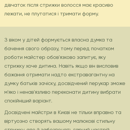
дівчаток після стрижки волосся має красиво
лежати, не плутатися і тримати форму.
З віком у дітей формується власна думка та
бачення свого образу, тому перед початком
роботи майстер обов'язково запитує, яку
стрижку хоче дитина. Навіть якщо він висловив
бажання отримати надто екстравагантну на
думку батьків зачіску, досвідчений перукар зможе
м'яко і ненав'язливо переконати дитину вибрати
спокійніший варіант.
Досвідчені майстри в Києві не тільки вправно та
віртуозно створять вашому малюкові стильну
стрижку, але й забезпечать гарний настрій.